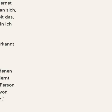
ternet
an sich,
lt das,
in ich
erkannt
 denen
lernt
 Person
 von
.“