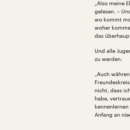
„Also meine El
gelesen. – Un
wo kommt man 
woher kommen 
das überhaup
Und alle Juge
zu werden.
„Auch während
Freundeskreis
nicht, dass i
habe, vertrau
kennenlernen 
Anfang an nie