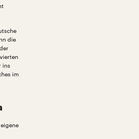
ht
utsche
nn die
 der
vierten
 ins
ches im
a
 eigene