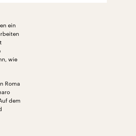
ben ein
arbeiten
t
e
nn, wie
von Roma
maro
 Auf dem
d