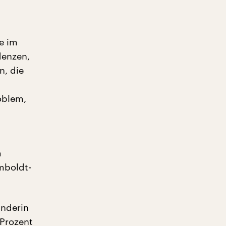
ie im
denzen,
n, die
oblem,
m
umboldt-
ünderin
 Prozent