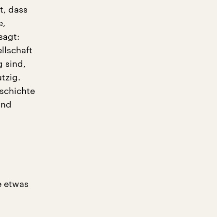
t, dass
e,
sagt:
llschaft
 sind,
tzig.
eschichte
and
e etwas