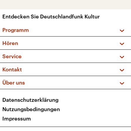
Entdecken Sie Deutschlandfunk Kultur
Programm
Vorschau und Rückschau
Hören
Sendungen und Podcasts
Livestream
Service
Musikliste
Frequenzen (UKW + DAB+)
FAQ
Kontakt
Kakadu – Das Kinderprogramm
Apps
Archiv
Hörerservice
Über uns
Newsletter
Social Media
Deutschlandradio
RSS
Datenschutzerklärung
Presse
Veranstaltungen
Nutzungsbedingungen
Karriere
Impressum
Transparenz
Korrekturen und Richtigstellungen