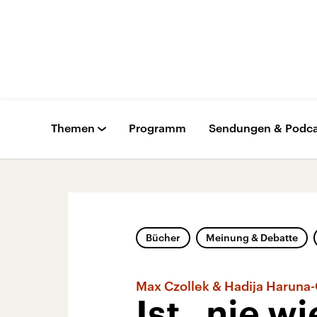
Themen
Programm
Sendungen & Podca
Bücher
Meinung & Debatte
Max Czollek & Hadija Haruna-
Ist „nie wi