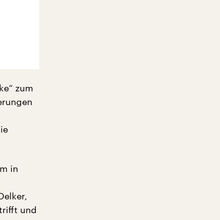
oke“ zum
ierungen
ie
em in
elker,
rifft und