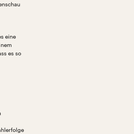
menschau
es eine
Einem
ss es so
m
ahlerfolge