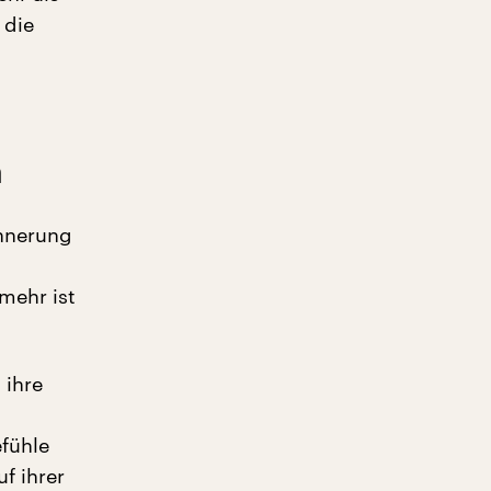
 die
n
innerung
mehr ist
 ihre
efühle
f ihrer