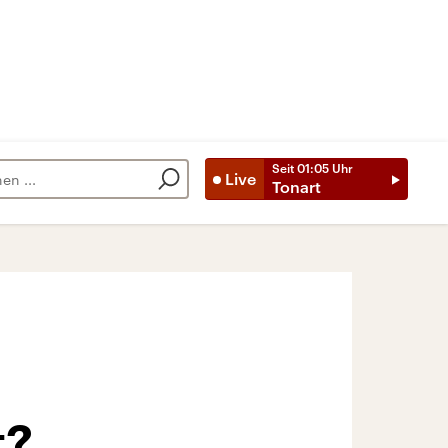
Seit
01:05
Uhr
Live
Tonart
t?