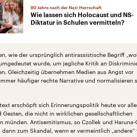
80 Jahre nach der Nazi-Herrschaft
Wie lassen sich Holocaust und NS-
Diktatur in Schulen vermitteln?
en, wie der ursprünglich antirassistische Begriff „w
mgedeutet wurde, um jegliche Kritik an Diskrimin
n. Gleichzeitig übernehmen Medien aus Angst vor
 immer häufiger rechte Narrative und normalisieren s
ext erschöpft sich Erinnerungspolitik heute vor all
Gesten, die nicht in wirklichen gesellschaftlichen
 münden. Antisemitismus, so Czollek und Haruna-O
m dann zum Skandal, wenn er vermeintlich „andere“ t