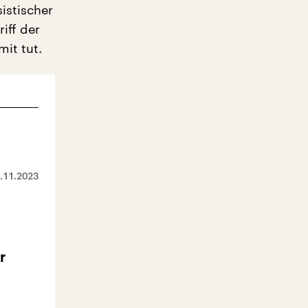
istischer
iff der
it tut.
.11.2023
r