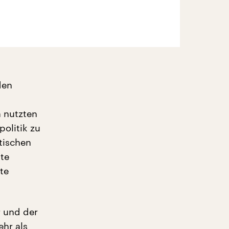
den
n nutzten
olitik zu
tischen
te
te
r und der
ehr als