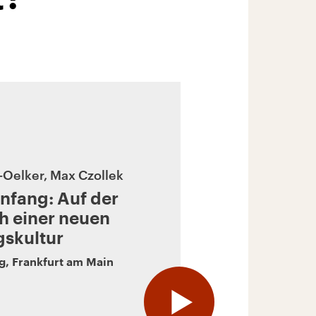
-Oelker, Max Czollek
Anfang: Auf der
h einer neuen
gskultur
ag
,
Frankfurt am Main