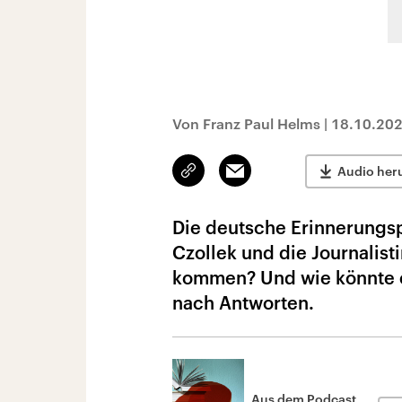
Von Franz Paul Helms
|
18.10.20
Link
Email
Audio her
kopieren/teilen
Die deutsche Erinnerungspo
Czollek und die Journalist
kommen? Und wie könnte e
nach Antworten.
Aus dem Podcast