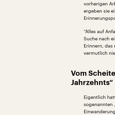
vorherigen Ar
ergeben sie ei
Erinnerungspol
“Alles auf Anf
Suche nach ei
Erinnern, das
vermutlich ni
Vom Scheite
Jahrzehnts“
Eigentlich ha
sogenannten „
Einwanderungs