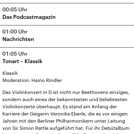
13
14
15
16
17
18
19
00:05
Uhr
20
21
22
23
24
25
26
Das Podcastmagazin
27
28
29
30
31
1
2
01:00
Uhr
Nachrichten
01:05
Uhr
Tonart – Klassik
Klassik
Moderation: Haino Rindler
Das Violinkonzert in D ist nicht nur Beethovens einziges,
sondern auch eines der bekanntesten und beliebtesten
Violinkonzerte überhaupt. Es stand am Anfang der
Karriere der Geigerin Veronika Eberle, die es vor einigen
Jahren mit den Berliner Philharmonikern unter Leitung
von Sir Simon Rattle aufgeführt hat. Für ihr Debütalbum