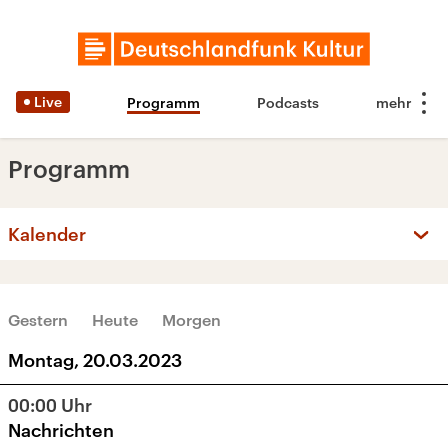
Live
Programm
Podcasts
Programm
Kalender
‹
›
MÄRZ 2023
Gestern
Heute
Morgen
Mo
Di
Mi
Do
Fr
Sa
So
Montag, 20.03.2023
27
28
1
2
3
4
5
00:00
Uhr
6
7
8
9
10
11
12
Nachrichten