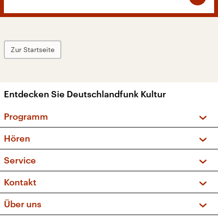
Zur Startseite
Entdecken Sie Deutschlandfunk Kultur
Programm
Vorschau und Rückschau
Hören
Sendungen und Podcasts
Livestream
Service
Musikliste
Frequenzen (UKW + DAB+)
FAQ
Kontakt
Kakadu – Das Kinderprogramm
Apps
Archiv
Hörerservice
Über uns
Newsletter
Social Media