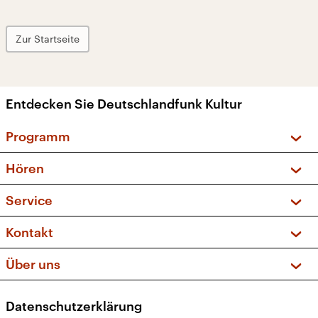
Zur Startseite
Entdecken Sie Deutschlandfunk Kultur
Programm
Vorschau und Rückschau
Hören
Sendungen und Podcasts
Livestream
Service
Musikliste
Frequenzen (UKW + DAB+)
FAQ
Kontakt
Kakadu – Das Kinderprogramm
Apps
Archiv
Hörerservice
Über uns
Newsletter
Social Media
Deutschlandradio
RSS
Datenschutzerklärung
Presse
Veranstaltungen