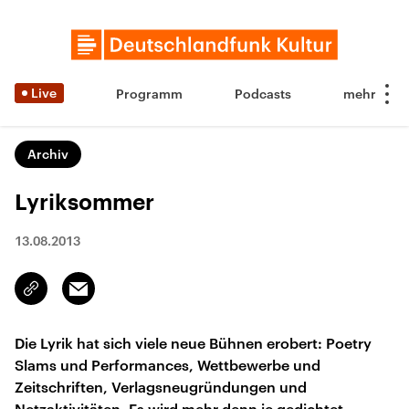
Live
Programm
Podcasts
Archiv
Lyriksommer
13.08.2013
Email
Link
kopieren/teilen
Die Lyrik hat sich viele neue Bühnen erobert: Poetry
Slams und Performances, Wettbewerbe und
Zeitschriften, Verlagsneugründungen und
Netzaktivitäten. Es wird mehr denn je gedichtet,