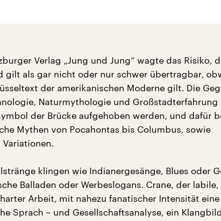
lzburger Verlag „Jung und Jung“ wagte das Risiko, 
d gilt als gar nicht oder nur schwer übertragbar, o
üsseltext der amerikanischen Moderne gilt. Die Ge
nologie, Naturmythologie und Großstadterfahrung 
Symbol der Brücke aufgehoben werden, und dafür b
sche Mythen von Pocahontas bis Columbus, sowie
 Variationen.
hlstränge klingen wie Indianergesänge, Blues oder G
sche Balladen oder Werbeslogans. Crane, der labile,
n harter Arbeit, mit nahezu fanatischer Intensität eine
che Sprach – und Gesellschaftsanalyse, ein Klangbil