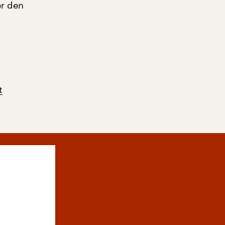
er den
t