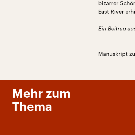
bizarrer Schö
East River erh
Ein Beitrag a
Manuskript z
Mehr zum
Thema