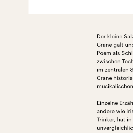
Der kleine Sa
Crane galt un
Poem als Schl
zwischen Tech
im zentralen 
Crane histori
musikalischen
Einzelne Erzä
andere wie iri
Trinker, hat i
unvergleichli