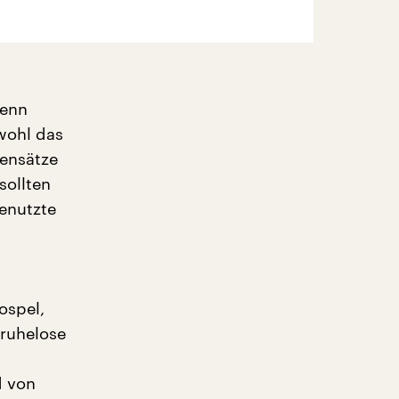
denn
bwohl das
gensätze
sollten
enutzte
ospel,
 ruhelose
d von