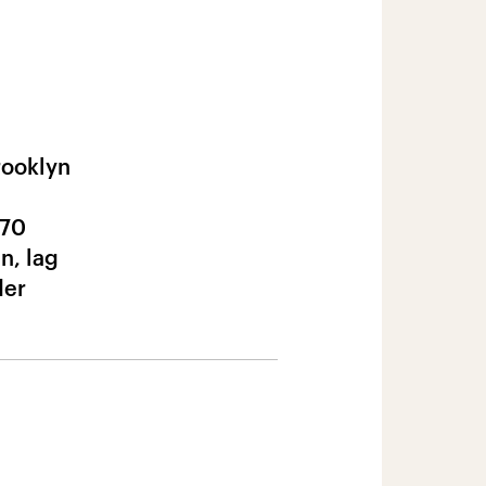
rooklyn
 70
n, lag
der