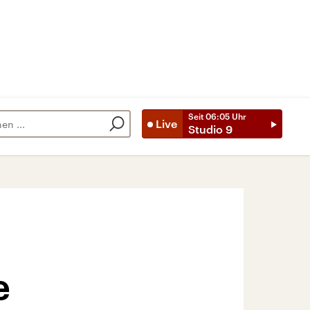
Seit
06:05
Uhr
Live
Studio 9
e