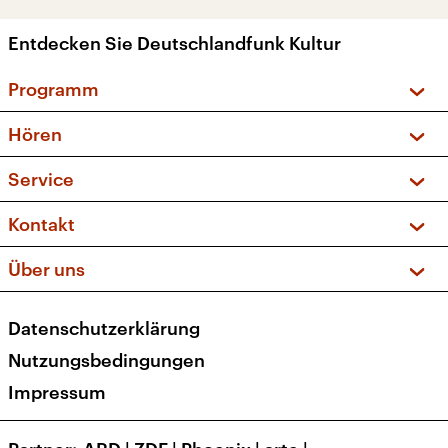
Entdecken Sie Deutschlandfunk Kultur
Programm
Vorschau und Rückschau
Hören
Sendungen und Podcasts
Livestream
Service
Musikliste
Frequenzen (UKW + DAB+)
FAQ
Kontakt
Kakadu – Das Kinderprogramm
Apps
Archiv
Hörerservice
Über uns
Newsletter
Social Media
Deutschlandradio
RSS
Datenschutzerklärung
Presse
Veranstaltungen
Nutzungsbedingungen
Karriere
Impressum
Transparenz
Korrekturen und Richtigstellungen