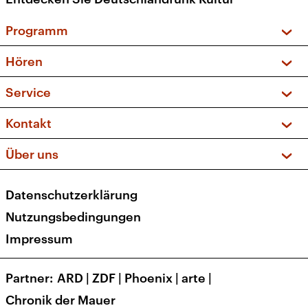
Programm
Vorschau und Rückschau
Hören
Sendungen und Podcasts
Livestream
Service
Musikliste
Frequenzen (UKW + DAB+)
FAQ
Kontakt
Kakadu – Das Kinderprogramm
Apps
Archiv
Hörerservice
Über uns
Newsletter
Social Media
Deutschlandradio
RSS
Datenschutzerklärung
Presse
Veranstaltungen
Nutzungsbedingungen
Karriere
Impressum
Transparenz
Korrekturen und Richtigstellungen
Partner
ARD
|
ZDF
|
Phoenix
|
arte
|
Barrierefreiheit
Chronik der Mauer