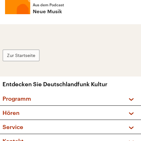
Aus dem Podcast
Neue Musik
Zur Startseite
Entdecken Sie Deutschlandfunk Kultur
Programm
Vorschau und Rückschau
Hören
Sendungen und Podcasts
Livestream
Service
Musikliste
Frequenzen (UKW + DAB+)
FAQ
Kakadu – Das Kinderprogramm