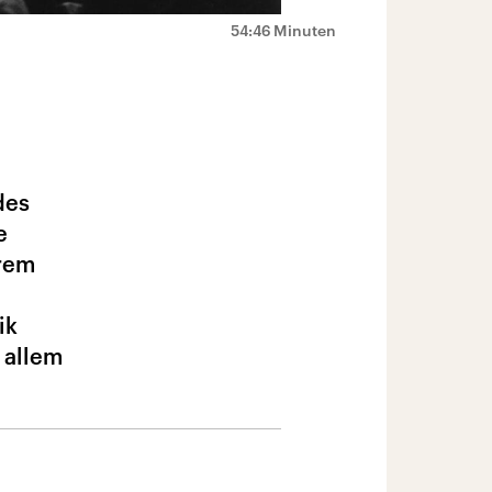
54:46 Minuten
des
e
hrem
ik
 allem