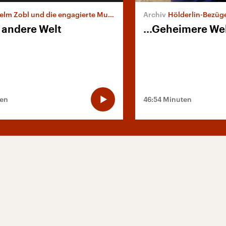
elm Zobl und die engagierte Musik
Hölderlin-Bezüge im Str
e andere Welt
...Geheimere Wel
ten
46:54 Minuten