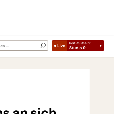
Seit
06:05
Uhr
Live
Studio 9
s an sich