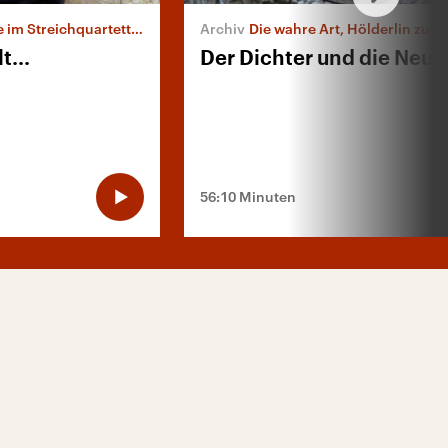
eichquartett von Luigi Nono
Die wahre Art, Hölderlin zu vergegen
t...
Der Dichter und die Neue
56:10 Minuten