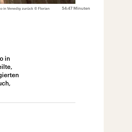
54:47 Minuten
o in Venedig zurück
© Florian
o in
ilte,
gierten
uch,