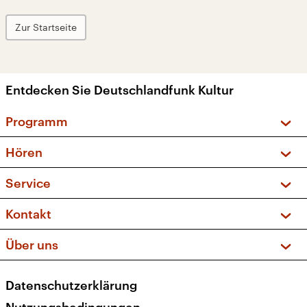
Zur Startseite
Entdecken Sie Deutschlandfunk Kultur
Programm
Vorschau und Rückschau
Hören
Sendungen und Podcasts
Livestream
Service
Musikliste
Frequenzen (UKW + DAB+)
FAQ
Kontakt
Kakadu – Das Kinderprogramm
Apps
Archiv
Hörerservice
Über uns
Newsletter
Social Media
Deutschlandradio
RSS
Datenschutzerklärung
Presse
Veranstaltungen