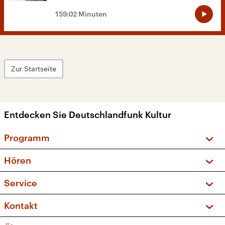
159:02 Minuten
Zur Startseite
Entdecken Sie Deutschlandfunk Kultur
Programm
Vorschau und Rückschau
Hören
Sendungen und Podcasts
Livestream
Service
Musikliste
Frequenzen (UKW + DAB+)
FAQ
Kontakt
Kakadu – Das Kinderprogramm
Apps
Archiv
Hörerservice