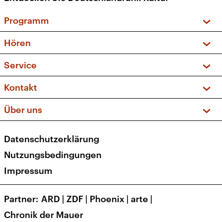
Programm
Vorschau und Rückschau
Hören
Sendungen und Podcasts
Livestream
Service
Musikliste
Frequenzen (UKW + DAB+)
FAQ
Kontakt
Kakadu – Das Kinderprogramm
Apps
Archiv
Hörerservice
Über uns
Newsletter
Social Media
Deutschlandradio
RSS
Datenschutzerklärung
Presse
Veranstaltungen
Nutzungsbedingungen
Karriere
Impressum
Transparenz
Korrekturen und Richtigstellungen
Partner
ARD
|
ZDF
|
Phoenix
|
arte
|
Barrierefreiheit
Chronik der Mauer