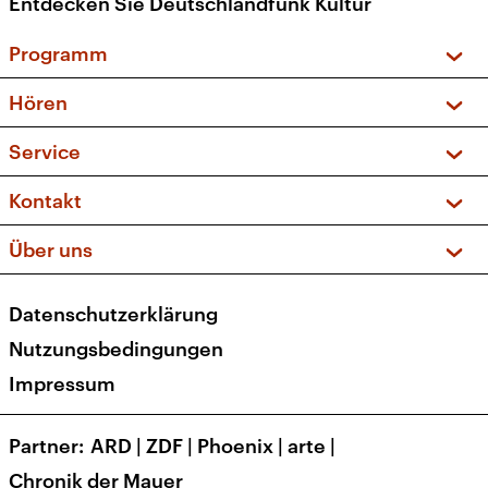
Entdecken Sie Deutschlandfunk Kultur
Programm
Vorschau und Rückschau
Hören
Sendungen und Podcasts
Livestream
Service
Musikliste
Frequenzen (UKW + DAB+)
FAQ
Kontakt
Kakadu – Das Kinderprogramm
Apps
Archiv
Hörerservice
Über uns
Newsletter
Social Media
Deutschlandradio
RSS
Datenschutzerklärung
Presse
Veranstaltungen
Nutzungsbedingungen
Karriere
Impressum
Transparenz
Korrekturen und Richtigstellungen
Partner
ARD
|
ZDF
|
Phoenix
|
arte
|
Barrierefreiheit
Chronik der Mauer