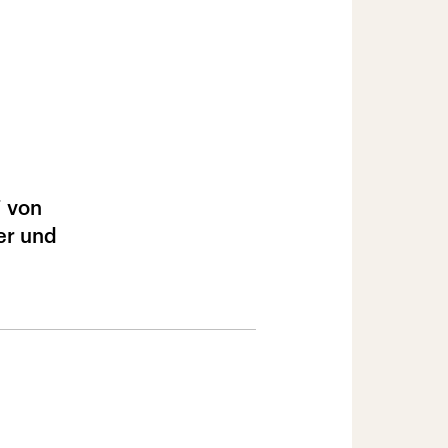
“ von
er und