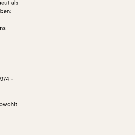
eut als
iben:
ns
1974 –
Rowohlt