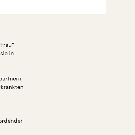
 Frau“
sie in
partnern
rkrankten
bordender