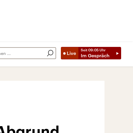
Seit
09:05
Uhr
Live
Im Gespräch
 Abgrund