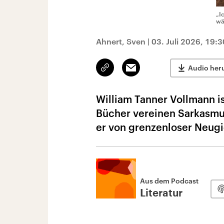
„I
wä
Ahnert, Sven
|
03. Juli 2026, 19:
Link
Email
Audio her
kopieren/teilen
William Tanner Vollmann is
Bücher vereinen Sarkasmus
er von grenzenloser Neugi
Aus dem Podcast
Literatur