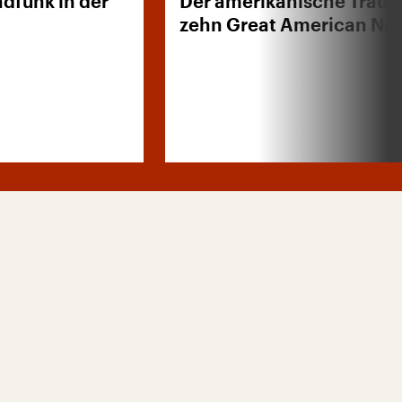
dfunk in der
Der amerikanische Traum
zehn Great American No