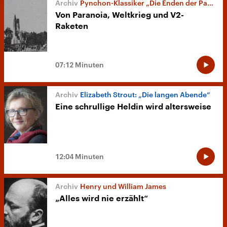
Pynchon-Klassiker „Die Enden der Parabel“ als Hörspiel
Von Paranoia, Weltkrieg und V2-
Raketen
07:12 Minuten
Elizabeth Strout: „Die langen Abende“
Eine schrullige Heldin wird altersweise
12:04 Minuten
Henry und William James
„Alles wird nie erzählt“