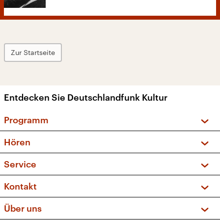
Zur Startseite
Entdecken Sie Deutschlandfunk Kultur
Programm
Vorschau und Rückschau
Hören
Sendungen und Podcasts
Livestream
Service
Musikliste
Frequenzen (UKW + DAB+)
FAQ
Kontakt
Kakadu – Das Kinderprogramm
Apps
Archiv
Hörerservice
Über uns
Newsletter