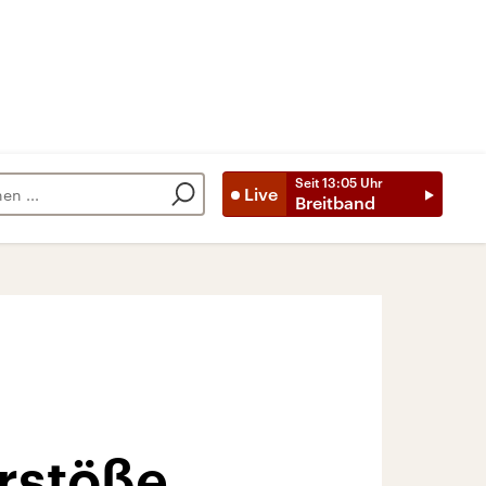
Seit
13:05
Uhr
Live
Breitband
rstöße