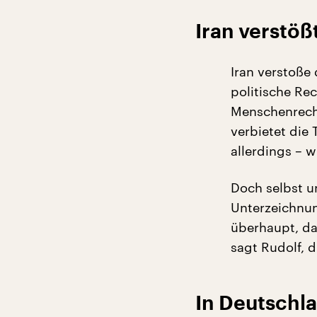
Iran verstöß
Iran verstoße
politische Rec
Menschenrech
verbietet die 
allerdings – 
Doch selbst u
Unterzeichnun
überhaupt, da
sagt Rudolf, d
In Deutschl