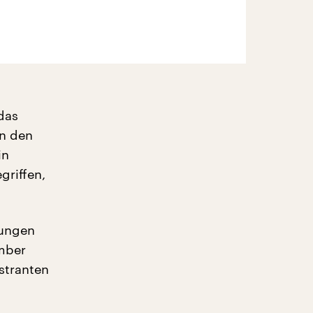
das
in den
in
griffen,
gungen
ember
stranten