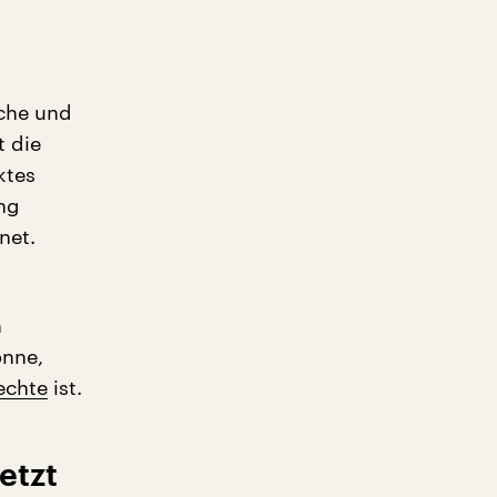
iche und
t die
ktes
ung
net.
n
önne,
echte
ist.
etzt