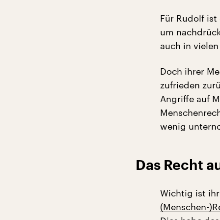
Für Rudolf is
um nachdrückl
auch in viele
Doch ihrer Me
zufrieden zur
Angriffe auf 
Menschenrech
wenig untern
Das Recht au
Wichtig ist ih
(Menschen-)R