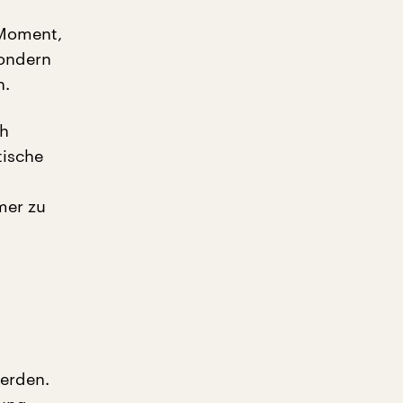
 Moment,
sondern
n.
ch
tische
mer zu
erden.