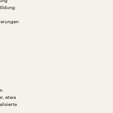
rung
Bildung
derungen
on
r, etwa
lisierte