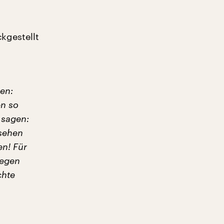
kgestellt
en:
en so
 sagen:
 sehen
en! Für
gegen
chte