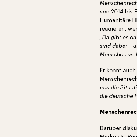
Menschenrechte
von 2014 bis 
Humanitäre Hil
reagieren, we
„Da gibt es da
sind dabei – u
Menschen woll
Er kennt auch
Menschenrech
uns die Situat
die deutsche P
Menschenrecht
Darüber diskut
Markus N. Bee