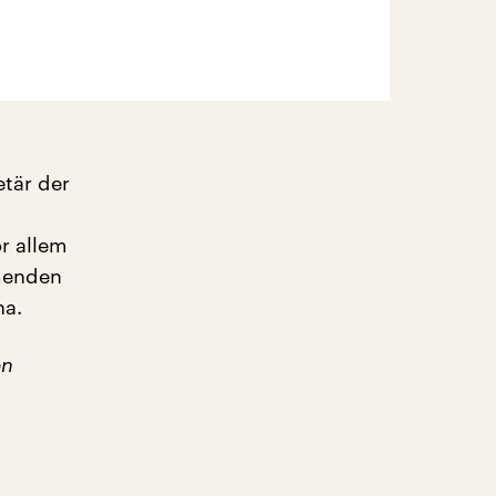
tär der
r allem
hmenden
na.
en