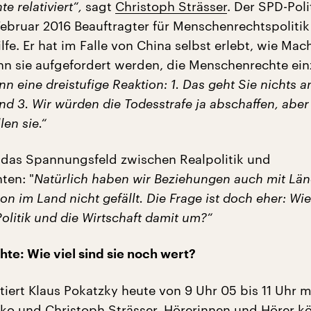
 relativiert“,
sagt
Christoph Strässer
. Der SPD-Poli
Februar 2016 Beauftragter für Menschenrechtspoliti
fe. Er hat im Falle von China selbst erlebt, wie Ma
nn sie aufgefordert werden, die Menschenrechte ein
nn eine dreistufige Reaktion:
1. Das geht Sie nichts an
nd 3. Wir würden die Todesstrafe ja abschaffen, aber
en sie.“
 das Spannungsfeld zwischen Realpolitik und
ten: "
Natürlich haben wir Beziehungen auch mit Lä
ion im Land nicht gefällt. Die Frage ist doch eher: Wi
olitik und die Wirtschaft damit um?“
e: Wie viel sind sie noch wert?
iert Klaus Pokatzky heute von 9 Uhr 05 bis 11 Uhr m
ko und Christoph Strässer. Hörerinnen und Hörer k