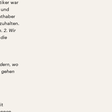
tiker war
k und
chthaber
zuhalten.
. 2. Wir
 die
ndern, wo
e gehen
it
önnen