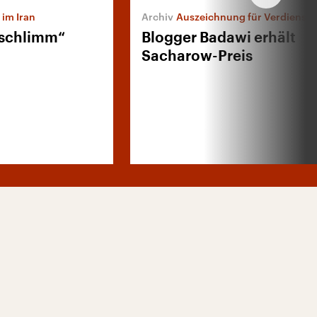
im Iran
Auszeichnung für Verdienste um die Mens
 schlimm“
Blogger Badawi erhält
Sacharow-Preis