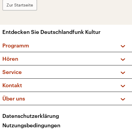
Zur Startseite
Entdecken Sie Deutschlandfunk Kultur
Programm
Vorschau und Rückschau
Hören
Sendungen und Podcasts
Livestream
Service
Musikliste
Frequenzen (UKW + DAB+)
FAQ
Kontakt
Kakadu – Das Kinderprogramm
Apps
Archiv
Hörerservice
Über uns
Newsletter
Social Media
Deutschlandradio
RSS
Datenschutzerklärung
Presse
Veranstaltungen
Nutzungsbedingungen
Karriere