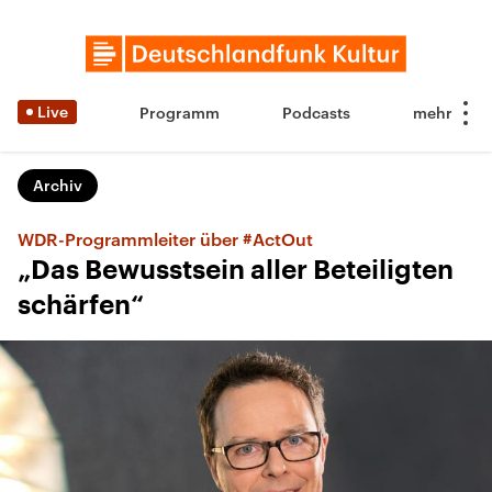
Live
Programm
Podcasts
Archiv
WDR-Programmleiter über #ActOut
„Das Bewusstsein aller Beteiligten
schärfen“