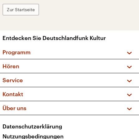
Zur Startseite
Entdecken Sie Deutschlandfunk Kultur
Programm
Vorschau und Rückschau
Hören
Sendungen und Podcasts
Livestream
Service
Musikliste
Frequenzen (UKW + DAB+)
FAQ
Kontakt
Kakadu – Das Kinderprogramm
Apps
Archiv
Hörerservice
Über uns
Newsletter
Social Media
Deutschlandradio
RSS
Datenschutzerklärung
Presse
Veranstaltungen
Nutzungsbedingungen