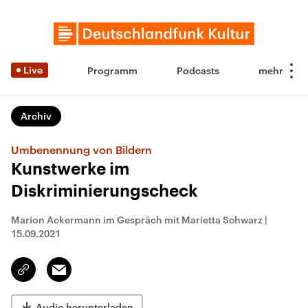
Live
Programm
Podcasts
Archiv
Umbenennung von Bildern
Kunstwerke im
Diskriminierungscheck
Marion Ackermann im Gespräch mit Marietta Schwarz
|
15.09.2021
Email
Link
kopieren/teilen
Audio herunterladen