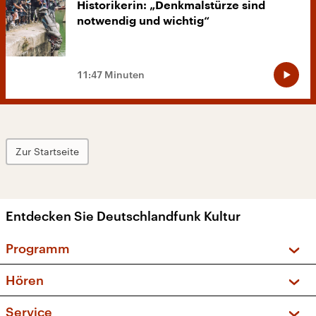
Historikerin: „Denkmalstürze sind
notwendig und wichtig“
11:47 Minuten
Zur Startseite
Entdecken Sie Deutschlandfunk Kultur
Programm
Vorschau und Rückschau
Hören
Sendungen und Podcasts
Livestream
Service