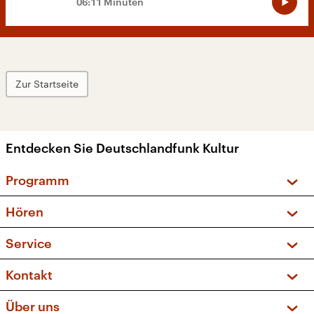
06:11 Minuten
Zur Startseite
Entdecken Sie Deutschlandfunk Kultur
Programm
Vorschau und Rückschau
Hören
Sendungen und Podcasts
Livestream
Service
Musikliste
Frequenzen (UKW + DAB+)
FAQ
Kontakt
Kakadu – Das Kinderprogramm
Apps
Archiv
Hörerservice
Über uns