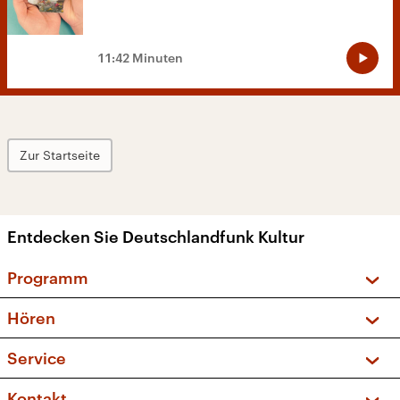
11:42 Minuten
Zur Startseite
Entdecken Sie Deutschlandfunk Kultur
Programm
Vorschau und Rückschau
Hören
Sendungen und Podcasts
Livestream
Service
Musikliste
Frequenzen (UKW + DAB+)
FAQ
Kontakt
Kakadu – Das Kinderprogramm