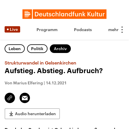
Live
Programm
Podcasts
Leben
Politik
Archiv
Strukturwandel in Gelsenkirchen
Aufstieg. Abstieg. Aufbruch?
Von Marius Elfering
|
14.12.2021
Email
Link
kopieren/teilen
Audio herunterladen