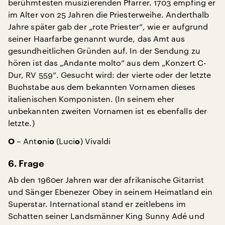
berühmtesten musizierenden Pfarrer. 1703 empfing er
im Alter von 25 Jahren die Priesterweihe. Anderthalb
Jahre später gab der „rote Priester“, wie er aufgrund
seiner Haarfarbe genannt wurde, das Amt aus
gesundheitlichen Gründen auf. In der Sendung zu
hören ist das „Andante molto” aus dem „Konzert C-
Dur, RV 559“. Gesucht wird: der vierte oder der letzte
Buchstabe aus dem bekannten Vornamen dieses
italienischen Komponisten. (In seinem eher
unbekannten zweiten Vornamen ist es ebenfalls der
letzte.)
– Ant
ni
(Luci
) Vivaldi
O
o
o
o
6. Frage
Ab den 1960er Jahren war der afrikanische Gitarrist
und Sänger Ebenezer Obey in seinem Heimatland ein
Superstar. International stand er zeitlebens im
Schatten seiner Landsmänner King Sunny Adé und