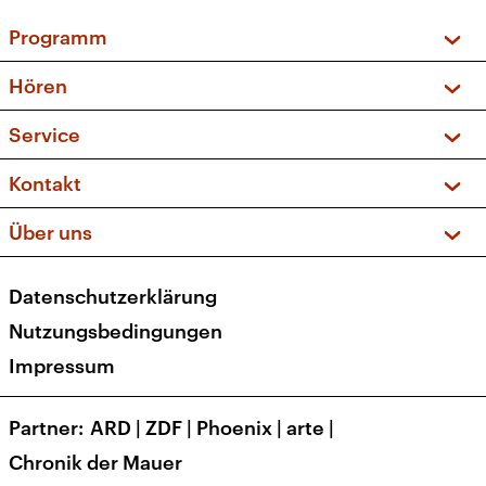
Programm
Vorschau und Rückschau
Hören
Sendungen und Podcasts
Livestream
Service
Musikliste
Frequenzen (UKW + DAB+)
FAQ
Kontakt
Kakadu – Das Kinderprogramm
Apps
Archiv
Hörerservice
Über uns
Newsletter
Social Media
Deutschlandradio
RSS
Datenschutzerklärung
Presse
Veranstaltungen
Nutzungsbedingungen
Karriere
Impressum
Transparenz
Korrekturen und Richtigstellungen
Partner
ARD
|
ZDF
|
Phoenix
|
arte
|
Barrierefreiheit
Chronik der Mauer