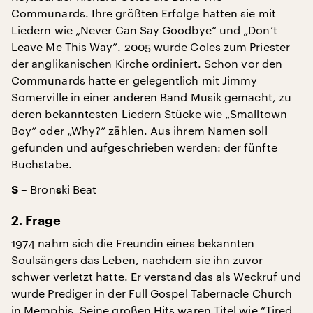
Communards. Ihre größten Erfolge hatten sie mit
Liedern wie „Never Can Say Goodbye“ und „Don’t
Leave Me This Way”. 2005 wurde Coles zum Priester
der anglikanischen Kirche ordiniert. Schon vor den
Communards hatte er gelegentlich mit Jimmy
Somerville in einer anderen Band Musik gemacht, zu
deren bekanntesten Liedern Stücke wie „Smalltown
Boy“ oder „Why?“ zählen. Aus ihrem Namen soll
gefunden und aufgeschrieben werden: der fünfte
Buchstabe.
– Bron
ki Beat
S
s
2. Frage
1974 nahm sich die Freundin eines bekannten
Soulsängers das Leben, nachdem sie ihn zuvor
schwer verletzt hatte. Er verstand das als Weckruf und
wurde Prediger in der Full Gospel Tabernacle Church
in Memphis. Seine großen Hits waren Titel wie “Tired