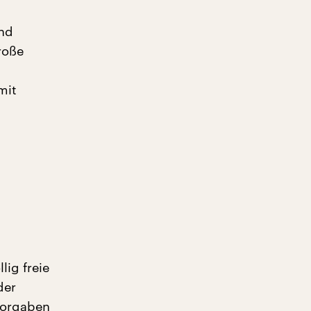
nd
roße
mit
lig freie
der
Vorgaben