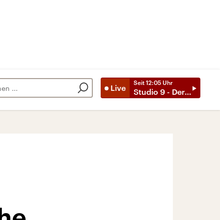
Seit
12:05
Uhr
Live
Studio 9 - Der Tag mit ..
che