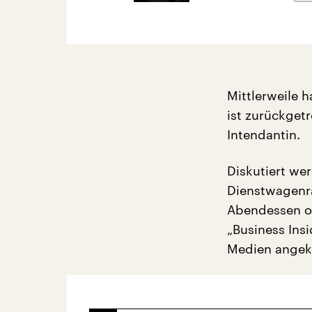
Mittlerweile h
ist zurückget
Intendantin.
Diskutiert w
Dienstwagenra
Abendessen od
„Business Insi
Medien angeko