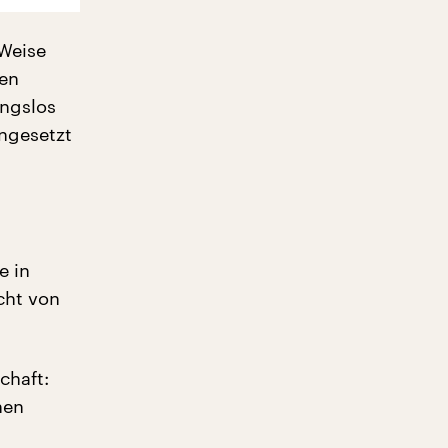
 Weise
hen
ungslos
ingesetzt
e in
cht von
chaft:
hen