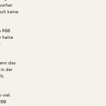
 vorher
uch keine
s RBB
r hatte
r
wenn das
 in der
lt.
 viel.
RBB