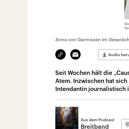
De
da
Anna von Garmissen im Gespräch 
Link
Email
Audio her
kopieren/teilen
Seit Wochen hält die „Cau
Atem. Inzwischen hat sich 
Intendantin journalistisc
Aus dem Podcast
Breitband