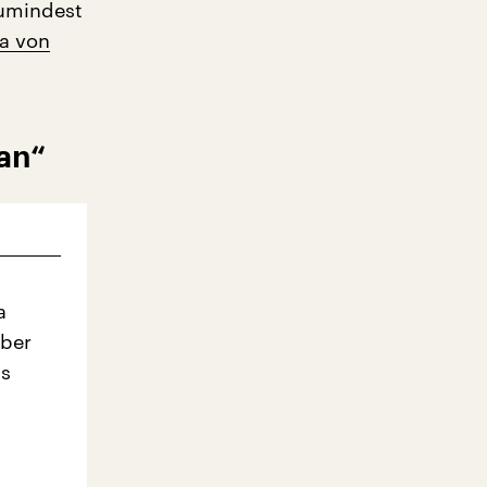
zumindest
a von
an“
a
Aber
ls