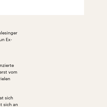
hlesinger
un Ex-
nzierte
erst vom
vielen
at sich
 sich an