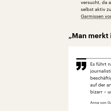
versucht, da 
selbst aktiv z
Garmissen vom
„Man merkt 
Es führt 
journalis
beschäfti
auf der a
bizarr – 
Anna von G