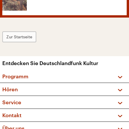
Zur Startseite
Entdecken Sie Deutschlandfunk Kultur
Programm
Vorschau und Rückschau
Hören
Sendungen und Podcasts
Livestream
Service
Musikliste
Frequenzen (UKW + DAB+)
FAQ
Kontakt
Kakadu – Das Kinderprogramm
Apps
Archiv
Hörerservice
Über uns