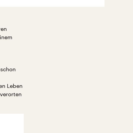
ren
einem
 schon
sen Leben
 verorten