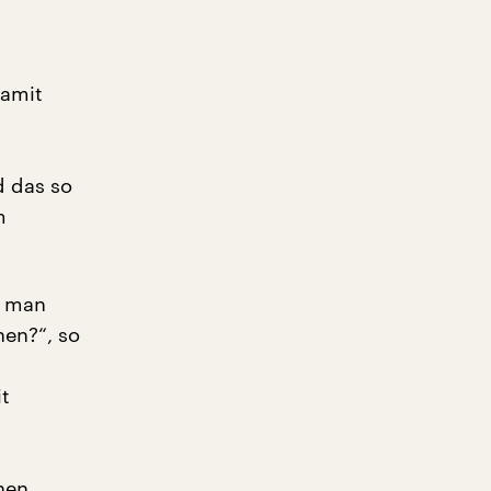
Damit
d das so
m
o man
nen?“, so
t
hen