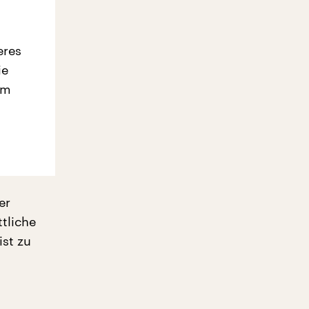
eres
ie
em
er
tliche
ist zu