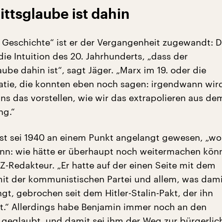
ittsglaube ist dahin
r Geschichte“ ist er der Vergangenheit zugewandt: 
die Intuition des 20. Jahrhunderts, „dass der
aube dahin ist“, sagt Jäger. „Marx im 19. oder die
tie, die konnten eben noch sagen: irgendwann wir
uns das vorstellen, wie wir das extrapolieren aus de
ng.“
st sei 1940 an einem Punkt angelangt gewesen, „w
ann: wie hätte er überhaupt noch weitermachen kön
Z-Redakteur. „Er hatte auf der einen Seite mit dem
mit der kommunistischen Partei und allem, was dami
, gebrochen seit dem Hitler-Stalin-Pakt, der ihn
at.“ Allerdings habe Benjamin immer noch an den
geglaubt, und damit sei ihm der Weg zur bürgerlic