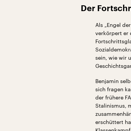
Der Fortschr
Als „Engel de
verkörpert er 
Fortschrittsgl
Sozialdemokra
sein, wie wir 
Geschichtsga
Benjamin selb
sich fragen k
der frühere FA
Stalinismus, 
zusammenhängt
erschüttert h
Klassenkampf 