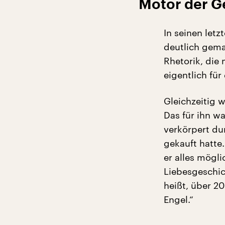
Motor der G
In seinen let
deutlich gema
Rhetorik, die
eigentlich für
Gleichzeitig w
Das für ihn wa
verkörpert du
gekauft hatte.
er alles mögli
Liebesgeschich
heißt, über 2
Engel.“