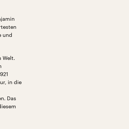
njamin
rtesten
e und
n Welt.
m
1921
r, in die
en. Das
 diesem