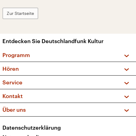
Zur Startseite
Entdecken Sie Deutschlandfunk Kultur
Programm
Vorschau und Rückschau
Hören
Sendungen und Podcasts
Livestream
Service
Musikliste
Frequenzen (UKW + DAB+)
FAQ
Kontakt
Kakadu – Das Kinderprogramm
Apps
Archiv
Hörerservice
Über uns
Newsletter
Social Media
Deutschlandradio
RSS
Datenschutzerklärung
Presse
Veranstaltungen