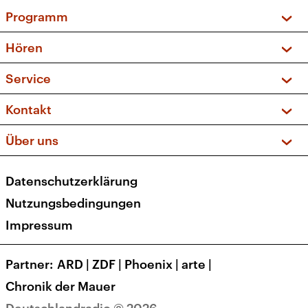
Programm
Vorschau und Rückschau
Hören
Sendungen und Podcasts
Livestream
Service
Musikliste
Frequenzen (UKW + DAB+)
FAQ
Kontakt
Kakadu – Das Kinderprogramm
Apps
Archiv
Hörerservice
Über uns
Newsletter
Social Media
Deutschlandradio
RSS
Datenschutzerklärung
Presse
Veranstaltungen
Nutzungsbedingungen
Karriere
Impressum
Transparenz
Korrekturen und Richtigstellungen
Partner
ARD
|
ZDF
|
Phoenix
|
arte
|
Barrierefreiheit
Chronik der Mauer
Deutschlandradio © 2026