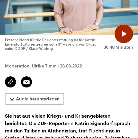
Entscheidend für die Berichterstattung ist für Katrin
Eigendorf „Augenzeugenschaft“ – sprich: vor Ort zu
36:48 Minuten
sein.
© ZDF / Klaus Weddig
Moderation: Ulrike Timm
|
28.03.2022
Email
Link
kopieren/teilen
Audio herunterladen
Sie hat aus vielen Kriegs- und Krisengebieten
berichtet: Die ZDF-Reporterin Katrin Eigendorf sprach
mit den Taliban in Afghanistan, traf Flüchtlinge in
Syrien, filmte im Irak und Tschetschenien. Zuletzt hat