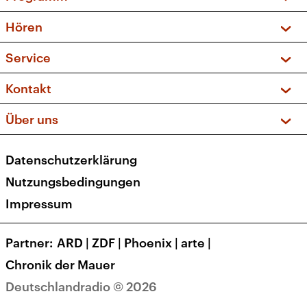
Vorschau und Rückschau
Hören
Sendungen und Podcasts
Livestream
Service
Musikliste
Frequenzen (UKW + DAB+)
FAQ
Kontakt
Kakadu – Das Kinderprogramm
Apps
Archiv
Hörerservice
Über uns
Newsletter
Social Media
Deutschlandradio
RSS
Datenschutzerklärung
Presse
Veranstaltungen
Nutzungsbedingungen
Karriere
Impressum
Transparenz
Korrekturen und Richtigstellungen
Partner
ARD
|
ZDF
|
Phoenix
|
arte
|
Barrierefreiheit
Chronik der Mauer
Deutschlandradio © 2026