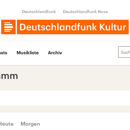
Deutschlandfunk
Deutschlandfunk Nova
sts
Musikliste
Archiv
ramm
‹
›
JUNI 2020
Heute
Morgen
Di
Mi
Do
Fr
Sa