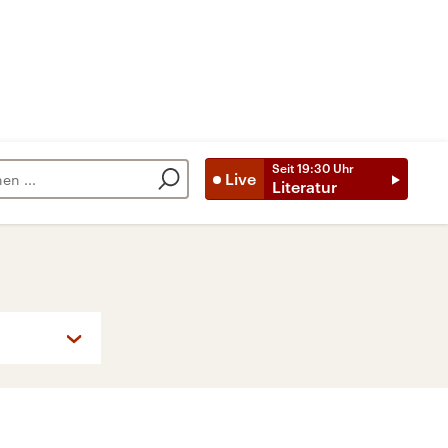
Seit
19:30
Uhr
Live
Literatur
So