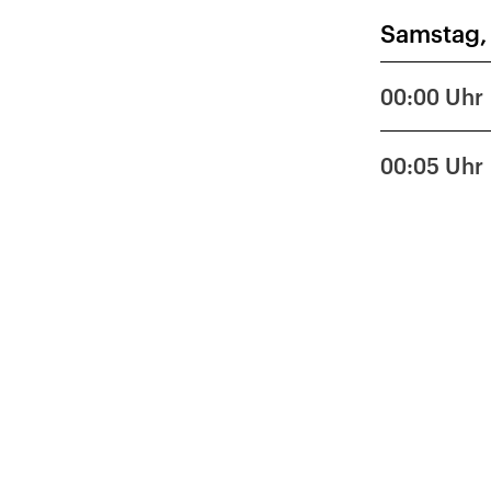
Samstag,
1
8
00:00
Uhr
15
00:05
Uhr
22
29