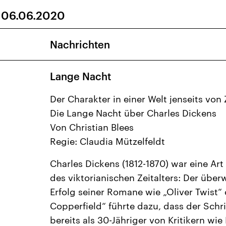
 06.06.2020
2
3
4
5
6
9
10
11
12
13
Nachrichten
16
17
18
19
20
Lange Nacht
23
24
25
26
27
30
1
2
3
4
Der Charakter in einer Welt jenseits von 
Die Lange Nacht über Charles Dickens
Von Christian Blees
Regie: Claudia Mützelfeldt
Charles Dickens (1812-1870) war eine Art
des viktorianischen Zeitalters: Der über
Erfolg seiner Romane wie „Oliver Twist“
Copperfield“ führte dazu, dass der Schrif
bereits als 30-Jähriger von Kritikern wie