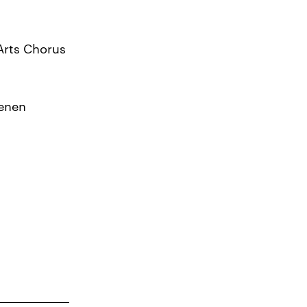
Arts Chorus
renen