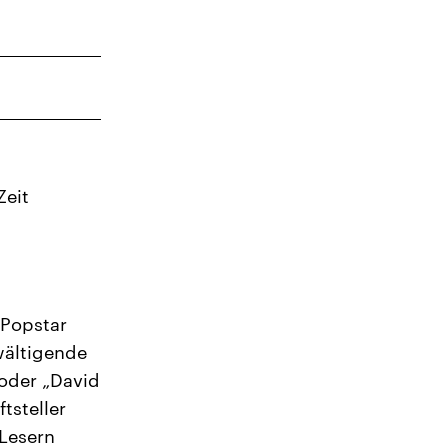
7
14
21
28
5
Zeit
 Popstar
wältigende
 oder „David
tsteller
 Lesern