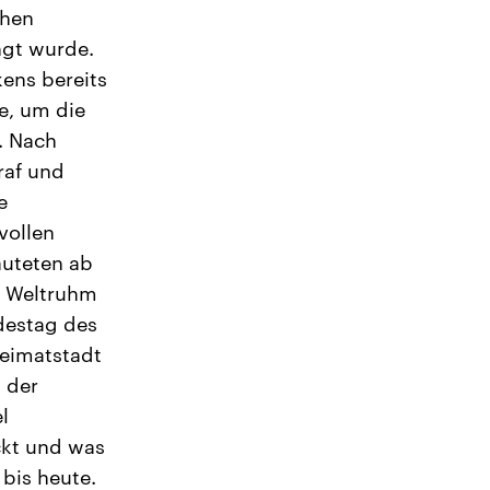
chen
gt wurde.
kens bereits
e, um die
n. Nach
raf und
e
vollen
äuteten ab
u Weltruhm
destag des
Heimatstadt
 der
l
ckt und was
 bis heute.