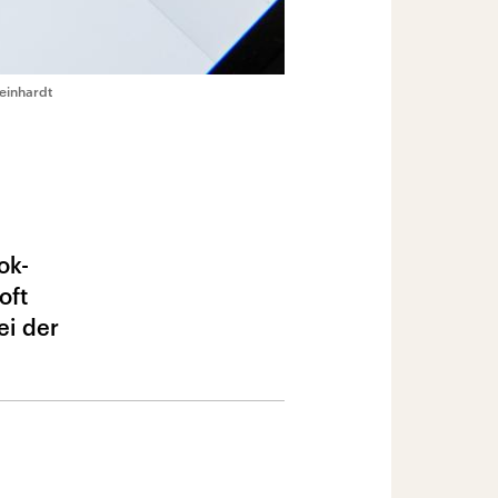
Reinhardt
ok-
oft
ei der