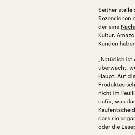
Seither stell
Rezensionen e
der eine
Nachr
Kultur. Amazo
Kunden haben 
„Natürlich ist
überwacht, we
Haupt. Auf di
Produktes schl
nicht im Feuil
dafür, was da
Kaufentscheid
dass sie soga
oder die Lese