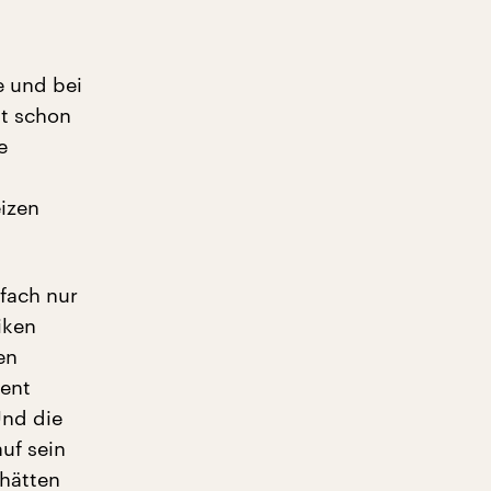
e und bei
st schon
e
izen
nfach nur
iken
en
sent
Und die
uf sein
 hätten