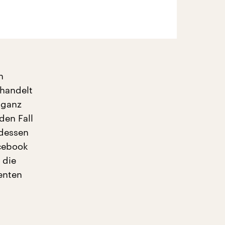
n
handelt
 ganz
den Fall
 dessen
acebook
 die
enten