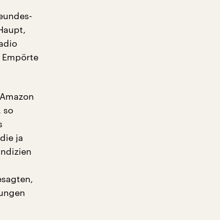
reundes-
Haupt,
adio
. Empörte
ss Amazon
 so
s
die ja
Indizien
esagten,
bungen