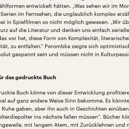
ählformen entwickelt hätten. „Was sehen wir im Mo
-Serien im Fernsehen, die unglaublich komplex erzähl
sei in Spielfilmen so nicht möglich gewesen. „Wir ü
kurz auf die Literatur und denken uns einfach seriell
 das vor hat, diese Form von Komplexität, literarische
ät, zu entfalten.“ Porombka zeigte sich optimistisc
solut gespannt sein und müssen nicht in Kulturpes
für das gedruckte Buch
uckte Buch könne von dieser Entwicklung profitiere
al auf ganz andere Weise Sinn bekomme. Es könnt
d Ruhe geben, aber ihn auch in Geschichten einüben
olterdiepolter ins nächste fallen müssen“. Bücher k
ngeweile, mit langem Atem, mit Zurücklehnen und 