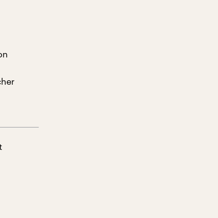
on
cher
t