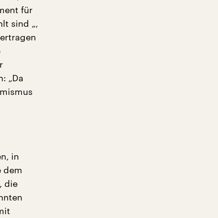
ment für
t sind „,
bertragen
e
r
h: „Da
simismus
n, in
e dem
, die
önnten
mit