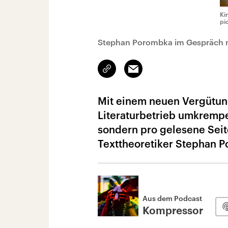
Ki
pi
Stephan Porombka im Gespräch 
Link
Email
kopieren/teilen
Mit einem neuen Vergütun
Literaturbetrieb umkrempel
sondern pro gelesene Seit
Texttheoretiker Stephan 
Aus dem Podcast
Kompressor