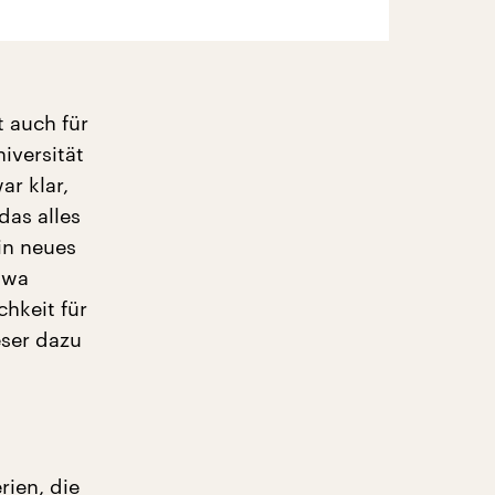
 auch für
niversität
r klar,
das alles
in neues
twa
chkeit für
eser dazu
rien, die