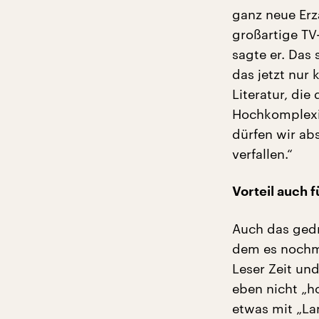
ganz neue Erz
großartige TV
sagte er. Das 
das jetzt nur 
Literatur, die
Hochkomplexit
dürfen wir ab
verfallen.“
Vorteil auch 
Auch das gedr
dem es nochm
Leser Zeit un
eben nicht „h
etwas mit „La