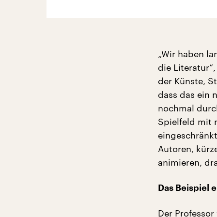
„Wir haben la
die Literatur“
der Künste, S
dass das ein 
nochmal durch
Spielfeld mit
eingeschränkt 
Autoren, kürz
animieren, dr
Das Beispiel 
Der Professor 