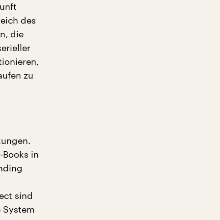
unft
eich des
n, die
erieller
tionieren,
aufen zu
kungen.
-Books in
nding
ect sind
e System