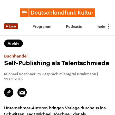
Live
Programm
Podcasts
Archiv
Buchhandel
Self-Publishing als Talentschmiede
Michael Döschner im Gespräch mit Sigrid Brinkmann
|
22.05.2015
Email
Link
kopieren/teilen
Unternehmer-Autoren bringen Verlage durchaus ins
Schwitzen, sagt Michael Döschner, der als