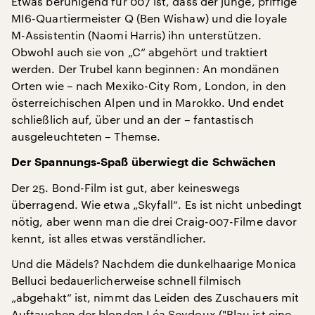
Etwas beruhigend für 007 ist, dass der junge, pfiffige
MI6-Quartiermeister Q (Ben Wishaw) und die loyale
M-Assistentin (Naomi Harris) ihn unterstützen.
Obwohl auch sie von „C“ abgehört und traktiert
werden. Der Trubel kann beginnen: An mondänen
Orten wie – nach Mexiko-City Rom, London, in den
österreichischen Alpen und in Marokko. Und endet
schließlich auf, über und an der – fantastisch
ausgeleuchteten – Themse.
Der Spannungs-Spaß überwiegt die Schwächen
Der 25. Bond-Film ist gut, aber keineswegs
überragend. Wie etwa „Skyfall“. Es ist nicht unbedingt
nötig, aber wenn man die drei Craig-007-Filme davor
kennt, ist alles etwas verständlicher.
Und die Mädels? Nachdem die dunkelhaarige Monica
Belluci bedauerlicherweise schnell filmisch
„abgehakt“ ist, nimmt das Leiden des Zuschauers mit
Auftauchen der blonden Léa Seydoux ("Blau ist eine