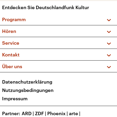
Entdecken Sie Deutschlandfunk Kultur
Programm
Vorschau und Rückschau
Hören
Sendungen und Podcasts
Livestream
Service
Musikliste
Frequenzen (UKW + DAB+)
FAQ
Kontakt
Kakadu – Das Kinderprogramm
Apps
Archiv
Hörerservice
Über uns
Newsletter
Social Media
Deutschlandradio
RSS
Datenschutzerklärung
Presse
Veranstaltungen
Nutzungsbedingungen
Karriere
Impressum
Transparenz
Korrekturen und Richtigstellungen
Partner
ARD
|
ZDF
|
Phoenix
|
arte
|