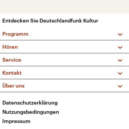
Entdecken Sie Deutschlandfunk Kultur
Programm
Vorschau und Rückschau
Hören
Sendungen und Podcasts
Livestream
Service
Musikliste
Frequenzen (UKW + DAB+)
FAQ
Kontakt
Kakadu – Das Kinderprogramm
Apps
Archiv
Hörerservice
Über uns
Newsletter
Social Media
Deutschlandradio
RSS
Datenschutzerklärung
Presse
Veranstaltungen
Nutzungsbedingungen
Karriere
Impressum
Transparenz