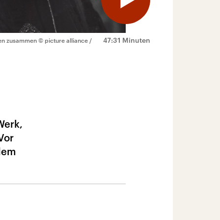
47:31 Minuten
eben zusammen
© picture alliance /
Werk,
Vor
 dem