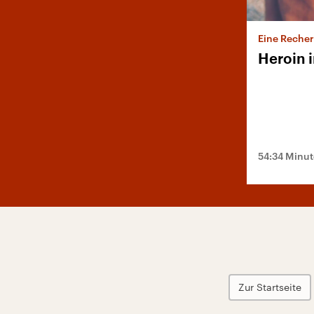
Eine Reche
Heroin i
54:34 Minu
Zur Startseite