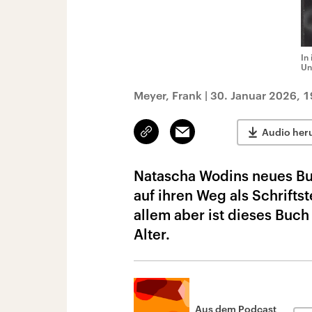
In
Un
Meyer, Frank
|
30. Januar 2026, 1
Link
Email
Audio her
kopieren/teilen
Natascha Wodins neues Buc
auf ihren Weg als Schrifts
allem aber ist dieses Buc
Alter.
Aus dem Podcast