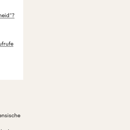
heid“?
ufrufe
nensische