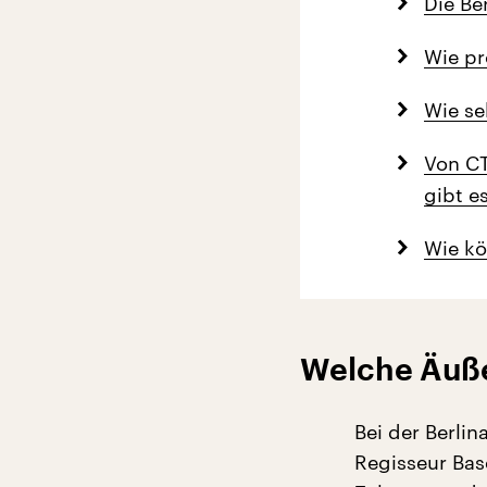
Die Be
Wie pr
Wie se
Von CT
gibt e
Wie kö
Welche Äußer
Bei der Berlin
Regisseur Base