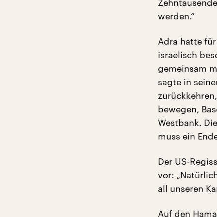
Zehntausende 
werden.“
Adra hatte fü
israelisch be
gemeinsam mit
sagte in sein
zurückkehren, 
bewegen, Base
Westbank. Die
muss ein Ende
Der US-Regiss
vor: „Natürlic
all unseren K
Auf den Hamas-