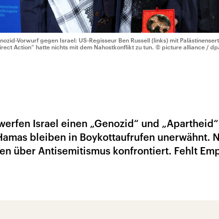
nozid-Vorwurf gegen Israel: US-Regisseur Ben Russell (links) mit Palästinensert
irect Action“ hatte nichts mit dem Nahostkonflikt zu tun.
© picture alliance / d
erfen Israel einen „Genozid“ und „Apartheid“
amas bleiben in Boykottaufrufen unerwähnt. N
tten über Antisemitismus konfrontiert. Fehlt Em