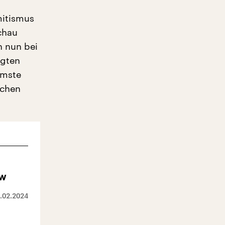
mitismus
schau
n nun bei
igten
mmste
schen
ow
.02.2024