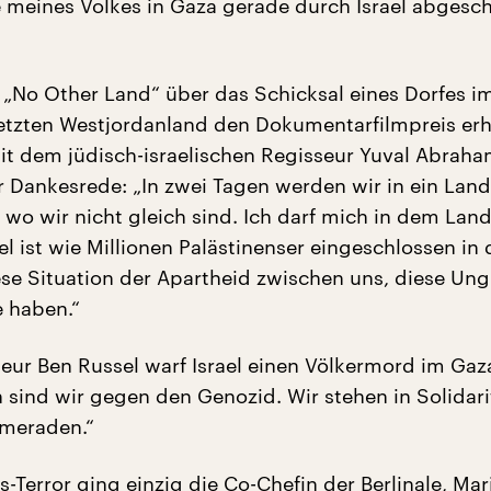
meines Volkes in Gaza gerade durch Israel abgesch
r „No Other Land“ über das Schicksal eines Dorfes i
setzten Westjordanland den Dokumentarfilmpreis erh
 dem jüdisch-israelischen Regisseur Yuval Abraha
er Dankesrede: „In zwei Tagen werden wir in ein Land
wo wir nicht gleich sind. Ich darf mich in dem Land 
l ist wie Millionen Palästinenser eingeschlossen in 
se Situation der Apartheid zwischen uns, diese Ung
 haben.“
eur Ben Russel warf Israel einen Völkermord im Gaza
h sind wir gegen den Genozid. Wir stehen in Solidari
ameraden.“
Terror ging einzig die Co-Chefin der Berlinale, Mar