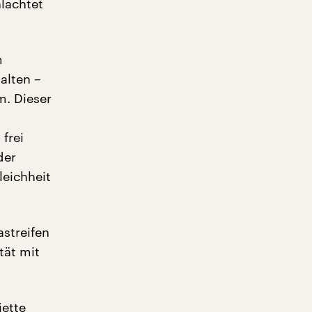
lachtet
m
alten –
m. Dieser
frei
der
leichheit
streifen
tät mit
iette