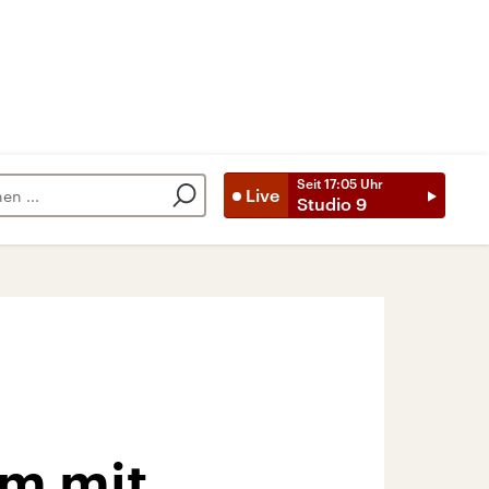
Seit
17:05
Uhr
Live
Studio 9
em mit