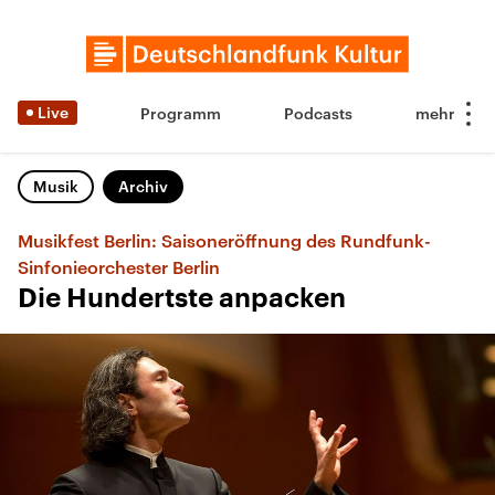
Live
Programm
Podcasts
Musik
Archiv
Musikfest Berlin: Saisoneröffnung des Rundfunk-
Sinfonieorchester Berlin
Die Hundertste anpacken