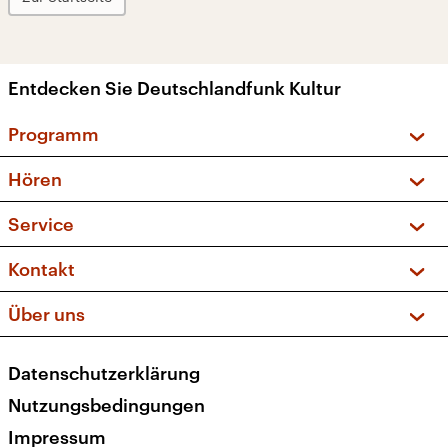
Entdecken Sie Deutschlandfunk Kultur
Programm
Vorschau und Rückschau
Hören
Sendungen und Podcasts
Livestream
Service
Musikliste
Frequenzen (UKW + DAB+)
FAQ
Kontakt
Kakadu – Das Kinderprogramm
Apps
Archiv
Hörerservice
Über uns
Newsletter
Social Media
Deutschlandradio
RSS
Datenschutzerklärung
Presse
Veranstaltungen
Nutzungsbedingungen
Karriere
Impressum
Transparenz