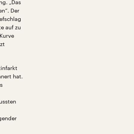
ng. „Das
en“. Der
iefschlag
e auf zu
 Kurve
zt
infarkt
nert hat.
as
Wussten
agender