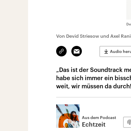
De
Von Devid Striesow und Axel Ran
Link
Email
Audio her
kopieren/teilen
„Das ist der Soundtrack me
habe sich immer ein bissch
weit, wir müssen da durch
Aus dem Podcast
Echtzeit