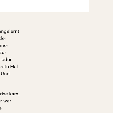
engelernt
der
mmer
zur
 oder
erste Mal
. Und
rise kam,
er war
e