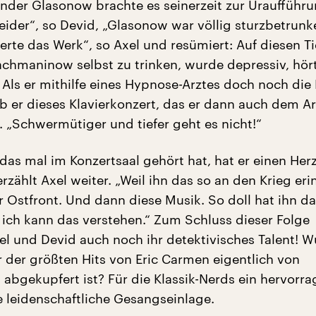
ander Glasonow brachte es seinerzeit zur Uraufführu
eider“, so Devid, „Glasonow war völlig sturzbetrunk
ierte das Werk“, so Axel und resümiert: Auf diesen T
chmaninow selbst zu trinken, wurde depressiv, hört
Als er mithilfe eines Hypnose-Arztes doch noch die
b er dieses Klavierkonzert, das er dann auch dem Ar
 „Schwermütiger und tiefer geht es nicht!“
das mal im Konzertsaal gehört hat, hat er einen Herz
ählt Axel weiter. „Weil ihn das so an den Krieg erin
r Ostfront. Und dann diese Musik. So doll hat ihn d
d ich kann das verstehen.“ Zum Schluss dieser Folge
el und Devid auch noch ihr detektivisches Talent! 
r der größten Hits von Eric Carmen eigentlich von
bgekupfert ist? Für die Klassik-Nerds ein hervorr
e leidenschaftliche Gesangseinlage.