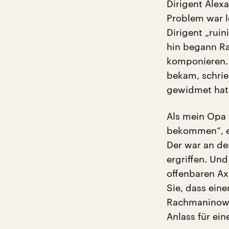
Dirigent Alex
Problem war l
Dirigent „ruin
hin begann Ra
komponieren. 
bekam, schrie
gewidmet hat.
Als mein Opa 
bekommen“, erz
Der war an de
ergriffen. Un
offenbaren Ax
Sie, dass eine
Rachmaninow a
Anlass für ein