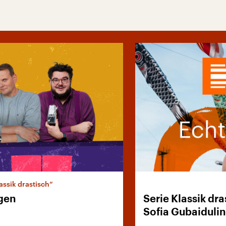
assik drastisch“
lgen
Serie Klassik dra
Sofia Gubaiduli