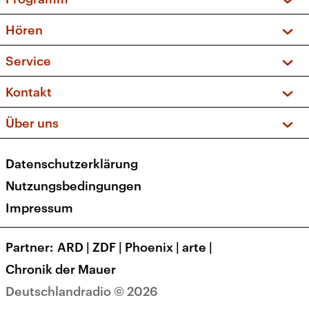
Vorschau und Rückschau
Hören
Sendungen und Podcasts
Livestream
Service
Musikliste
Frequenzen (UKW + DAB+)
FAQ
Kontakt
Kakadu – Das Kinderprogramm
Apps
Archiv
Hörerservice
Über uns
Newsletter
Social Media
Deutschlandradio
RSS
Datenschutzerklärung
Presse
Veranstaltungen
Nutzungsbedingungen
Karriere
Impressum
Transparenz
Korrekturen und Richtigstellungen
Partner
ARD
|
ZDF
|
Phoenix
|
arte
|
Barrierefreiheit
Chronik der Mauer
Deutschlandradio © 2026