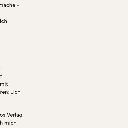
 mache –
ich
t
n
 mit
ren: „Ich
os Verlag
ch mich