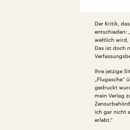
Der Kritik, da
entschieden: „
weltlich wird,
Das ist doch n
Verfassungsb
Ihre jetzige S
„Flugasche“ ü
gedruckt wurd
mein Verlag zu
Zensurbehörde
ich gar nicht
erlebt.“