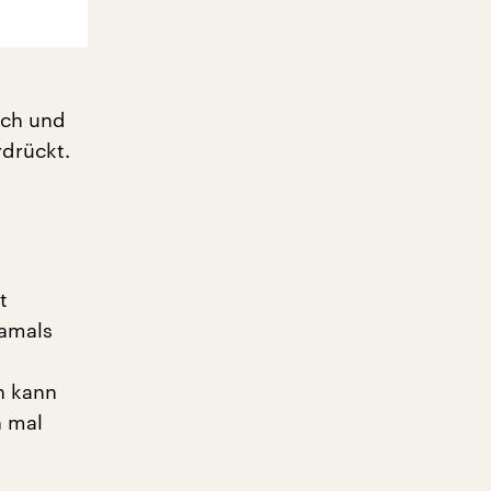
isch und
rdrückt.
t
damals
n kann
n mal