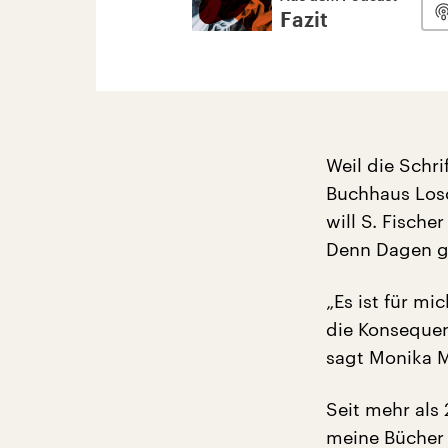
Fazit
Weil die Schri
Buchhaus Losc
will S. Fisch
Denn Dagen gi
„Es ist für mi
die Konsequen
sagt Monika 
Seit mehr als
meine Bücher 