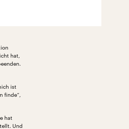
tion
cht hat,
 beenden.
ich ist
 finde“,
e hat
ellt. Und