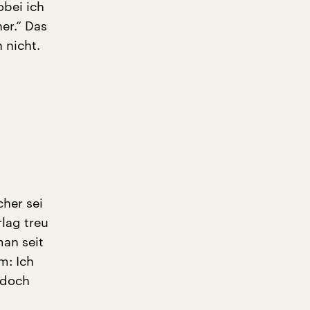
obei ich
er.“ Das
 nicht.
cher sei
rlag treu
man seit
m: Ich
 doch