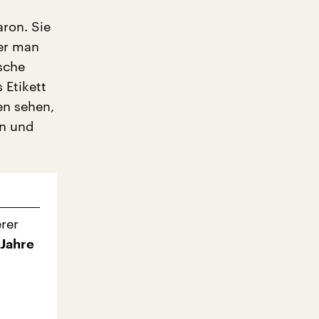
aron. Sie
er man
ische
 Etikett
en sehen,
on und
erer
 Jahre